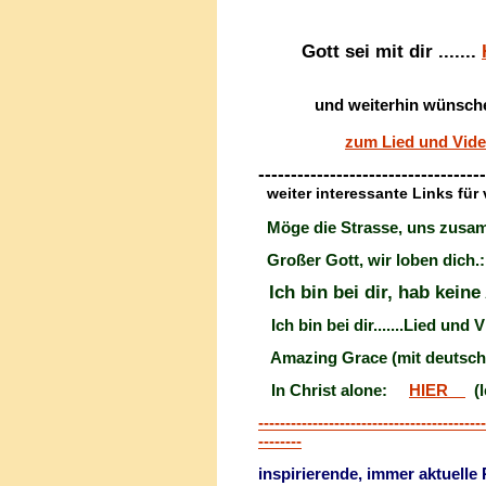
Gott sei mit dir .......
und weiterhin wünschen w
zum Lied und Vid
-----------------------------------
weiter interessante Links fü
Möge die Strasse, uns zusam
Großer Gott, wir loben dich.
Ich bin bei dir, hab keine 
Ich bin bei dir.......Lied und 
Amazing Grace (mit deuts
In Christ alone:
HIER
(l
------------------------------------------
--------
inspirierende, immer aktuelle