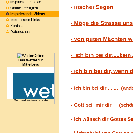
inspirierende Texte
- irischer Segen
Online-Predigten
inspirierende Videos
Interessante Links
- Möge die Strasse un
Kontakt
Datenschutz
- von guten Mächten w
- ich bin bei dir.....kei
Das Wetter für
Mittelberg
- ich bin bei dir, wenn 
- ich bin bei dir........ (a
Mehr auf
wetteronline.de
- Gott sei mir dir (schö
- Ich wünsch dir Gottes Se