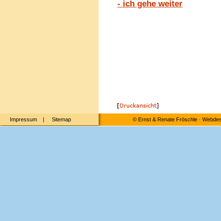
- ich gehe weiter
Impressum
|
Sitemap
©
Ernst & Renate Fröschle
·
Webdesi