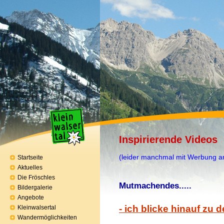
Inspirierende Video
(leider manchmal mit Werbung a
Startseite
Aktuelles
Die Fröschles
Mutmachendes.....
Bildergalerie
Angebote
- ich blicke hinauf zu 
Kleinwalsertal
Wandermöglichkeiten