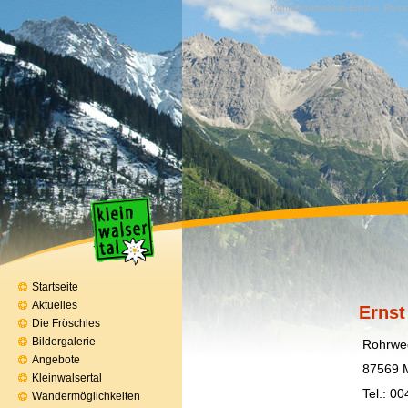
Kontaktaufnahme-Ernst u. Renate
Startseite
Aktuelles
Ernst und Re
Die Fröschles
Bildergalerie
Rohrweg 
Angebote
87569 Mittel
Kleinwalsertal
Tel.: 0043 - 551
Wandermöglichkeiten