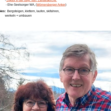
-
Lektor in der bayr. luth. Landeskirche
he-Seelsorger WA, (
Wörnersberger Anker
)
ies:
Bergsteigen, klettern, laufen, skifahren,
keln + umbauen