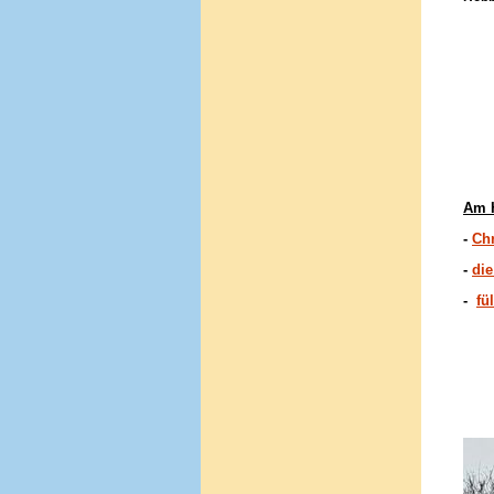
- un
- F
- 
- T
- T
- T
Am H
-
Chr
-
die
-
fü