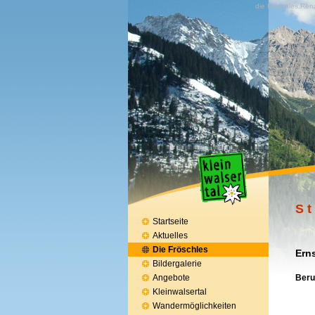
die Fröschles,Rena
S t 
Startseite
Aktuelles
Die Fröschles
Ern
Bildergalerie
Beru
Angebote
Kleinwalsertal
- B
Wandermöglichkeiten