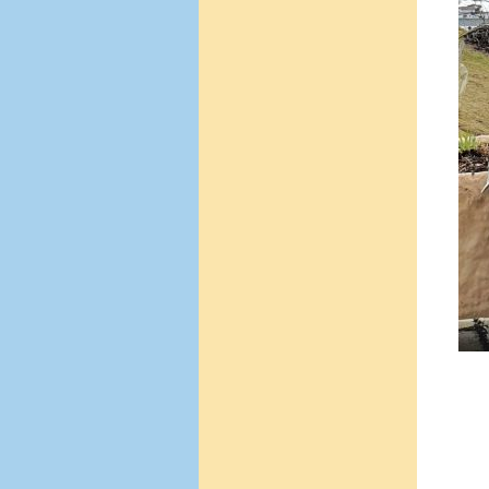
U
Er b
und