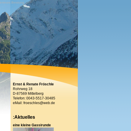
 Seminare,Beratung,
Ernst & Renate Fröschle
Rohrweg 18
D-87569 Mittelberg
Telefon: 0043-5517-30485
eMail: froeschles@web.de
:Aktuelles
eine kleine Gassirunde