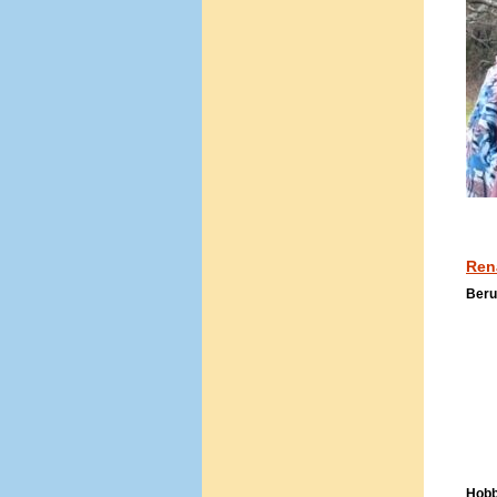
Ren
Beru
- E
Hobb