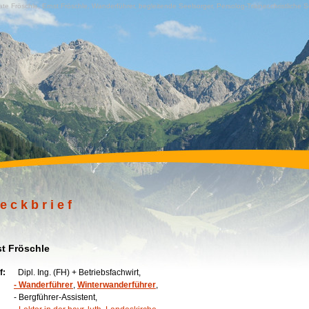
te Fröschle, Ernst Fröschle, Wanderführer, begleitende Seelsorger, Persolog-Trainer,christliche
e c k b r i e f
st Fröschle
f:
Dipl. Ing. (FH) + Betriebsfachwirt,
- Wanderführer
,
Winterwanderführer
,
ergführer-Assistent,