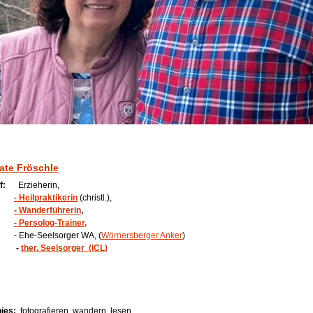
ate Fröschle
f:
Erzieherin,
- Heilpraktikerin
(christl.),
- Wanderführerin
,
- Persolog-Trainer,
he-Seelsorger WA, (
Wörnersberger Anker
)
-
ther. Seelsorger (ICL)
ies:
fotografieren, wandern, lesen,