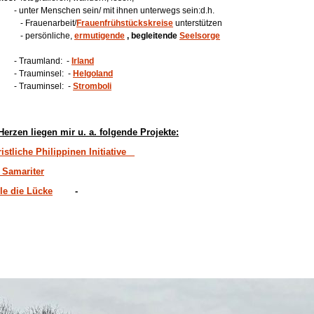
ter Menschen sein/ mit ihnen unterwegs sein:d.h.
rauenarbeit/
Frauenfrühstückskreise
unterstützen
persönliche,
ermutigende
, begleitende
Seelsorge
raumland: -
Irland
rauminsel: -
Helgoland
rauminsel: -
Stromboli
erzen liegen mir u. a. folgende Projekte:
istliche Philippinen Initiative
 Samariter
lle die Lücke
-