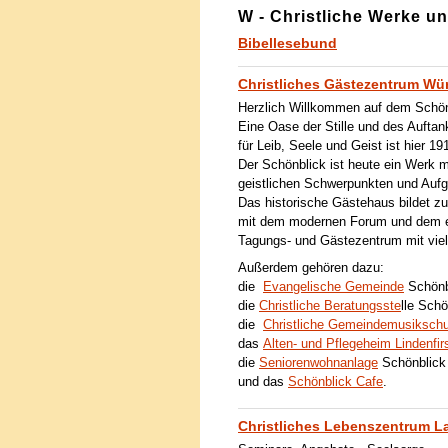
W - Christliche Werke u
Bibellesebund
Christliches Gästezentrum Wü
Herzlich Willkommen auf dem Schön
Eine Oase der Stille und des Aufta
für Leib, Seele und Geist ist hier 1
Der Schönblick ist heute ein Werk m
geistlichen Schwerpunkten und Auf
Das historische Gästehaus bildet 
mit dem modernen Forum und dem er
Tagungs- und Gästezentrum mit viel
Außerdem gehören dazu:
die
Evangelische Gemeinde
Schö
die
Christliche Beratungsste
lle Sc
die
Christliche Gemeindemusikschu
das
Alten- und Pflegeheim Lindenfir
die
Seniorenwohnanlage
Schönblic
und das
Schönblick Cafe
.
Christliches Lebenszentrum 