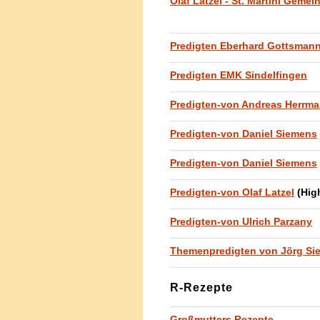
Olaf Latzel - St. Martini Geme
Predigten Eberhard Gottsman
Predigten EMK Sindelfingen
Predigten-von Andreas Herrm
Predigten-von Daniel Siemens
Predigten-von Daniel Siemens
Predigten-von Olaf Latzel
(High
Predigten-von Ulrich Parzany
Themenpredigten von Jörg Si
R-Rezepte
Großmutters Rezepte