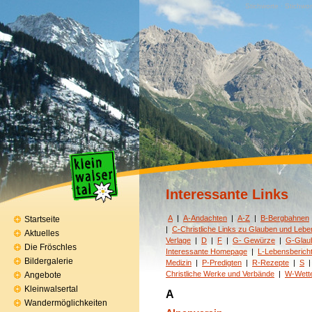
Stichworte · Stichwor
Interessante Links
A
|
A-Andachten
|
A-Z
|
B-Bergbahnen
Startseite
|
C-Christliche Links zu Glauben und Lebe
Aktuelles
Verlage
|
D
|
F
|
G- Gewürze
|
G-Glau
Die Fröschles
Interessante Homepage
|
L-Lebensberich
Bildergalerie
Medizin
|
P-Predigten
|
R-Rezepte
|
S
Christliche Werke und Verbände
|
W-Wett
Angebote
Kleinwalsertal
A
Wandermöglichkeiten