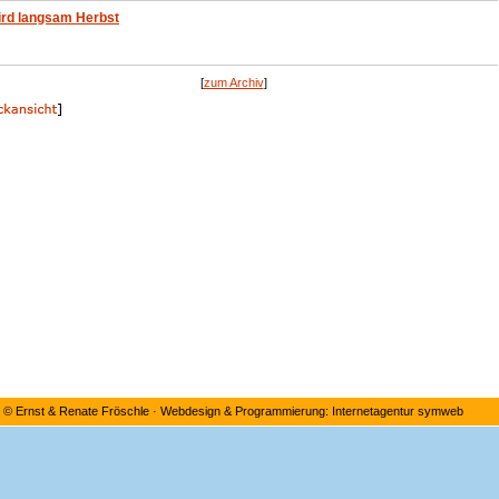
ird langsam Herbst
[
zum Archiv
]
©
Ernst & Renate Fröschle
·
Webdesign & Programmierung: Internetagentur symweb