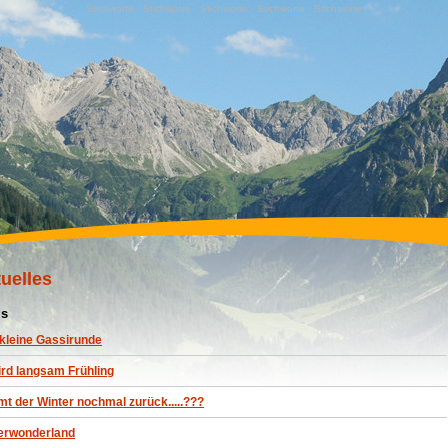
Stichworte · Stichworte · Stichworte · Stichworte · Stichworte
uelles
s
 kleine Gassirunde
ird langsam Frühling
t der Winter nochmal zurück.....???
erwonderland