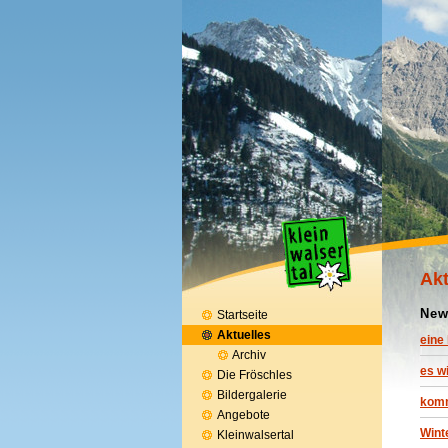
Akt
New
Startseite
Aktuelles
eine
Archiv
es w
Die Fröschles
Bildergalerie
komm
Angebote
Wint
Kleinwalsertal