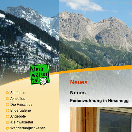
Stichworte · Stichwor
Neues
Neues
Startseite
Aktuelles
Ferienwohnung in Hirschegg
Die Fröschles
Bildergalerie
Angebote
Kleinwalsertal
Wandermöglichkeiten