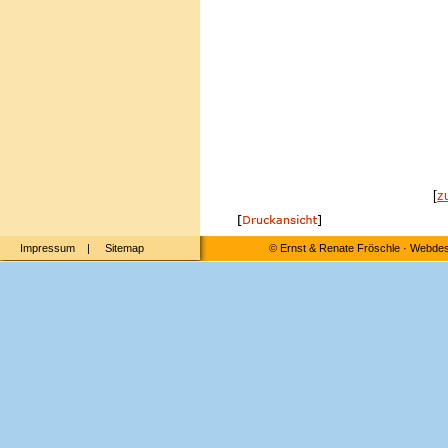
[
z
Impressum
|
Sitemap
©
Ernst & Renate Fröschle
·
Webdesi