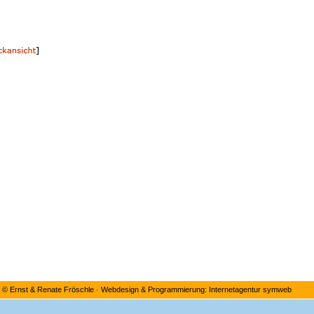
©
Ernst & Renate Fröschle
·
Webdesign & Programmierung: Internetagentur symweb