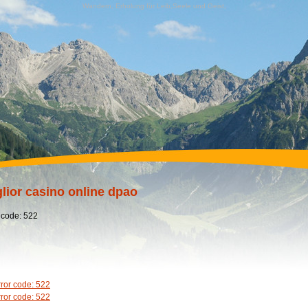
Wandern, Erholung für Leib,Seele und Geist,
lior casino online dpao
 code: 522
rror code: 522
rror code: 522