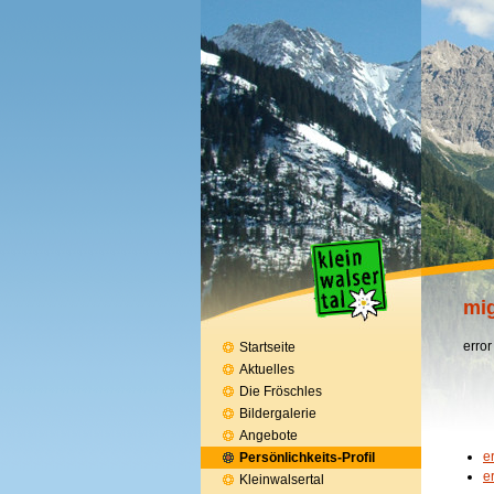
mig
error
Startseite
Aktuelles
Die Fröschles
Bildergalerie
Angebote
e
Persönlichkeits-Profil
e
Kleinwalsertal