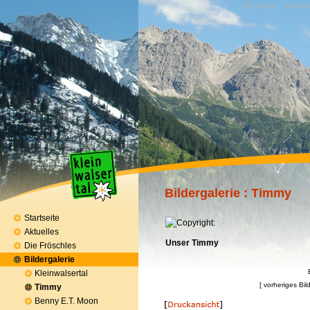
Stichworte · Stichwor
Bildergalerie
: Timmy
Startseite
Aktuelles
Unser Timmy
Die Fröschles
Bildergalerie
Kleinwalsertal
[ vorheriges Bild
Timmy
Benny E.T. Moon