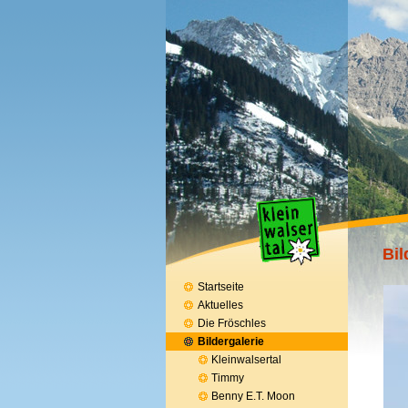
Bil
Startseite
Aktuelles
Die Fröschles
Bildergalerie
Kleinwalsertal
Timmy
Benny E.T. Moon