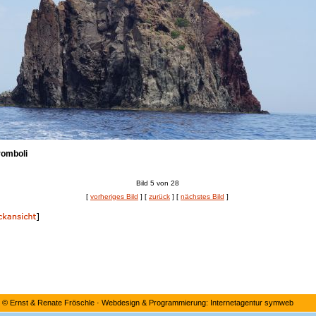
romboli
Bild 5 von 28
[
vorheriges Bild
] [
zurück
] [
nächstes Bild
]
©
Ernst & Renate Fröschle
·
Webdesign & Programmierung: Internetagentur symweb