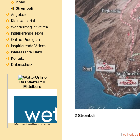
Irland
Stromboli
Angebote
Kleinwalsertal
Wandermöglichkeiten
inspirierende Texte
Online-Predigten
inspirierende Videos
Interessante Links
Kontakt
Datenschutz
Das Wetter für
Mittelberg
2-Stromboli
Mehr auf
wetteronline.de
[
vorheriges 