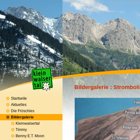
Stichworte · Stichwor
Bildergalerie
: Stromboli
Startseite
Aktuelles
Die Fröschles
Bildergalerie
Kleinwalsertal
Timmy
Benny E.T. Moon