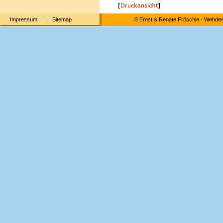
Impressum
|
Sitemap
©
Ernst & Renate Fröschle
·
Webdesi