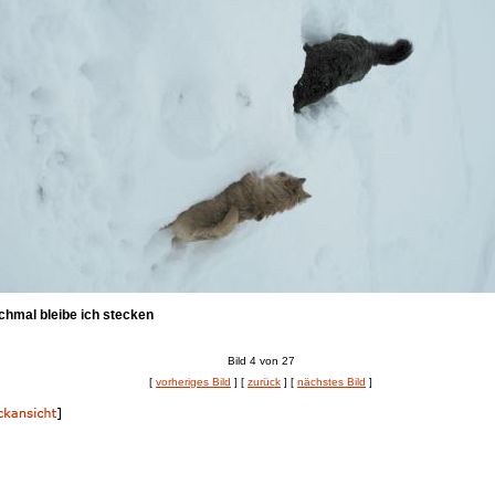
hmal bleibe ich stecken
Bild 4 von 27
[
vorheriges Bild
] [
zurück
] [
nächstes Bild
]