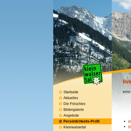
liv
error
Startseite
Aktuelles
Die Fröschles
Bildergalerie
Angebote
e
Persönlichkeits-Profil
e
Kleinwalsertal