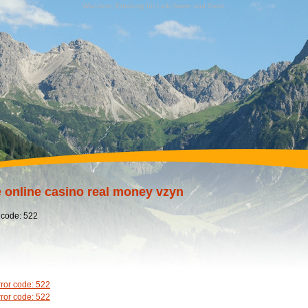
Wandern, Erholung für Leib,Seele und Geist,
e online casino real money vzyn
 code: 522
rror code: 522
rror code: 522