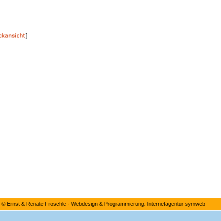
©
Ernst & Renate Fröschle
·
Webdesign & Programmierung: Internetagentur symweb