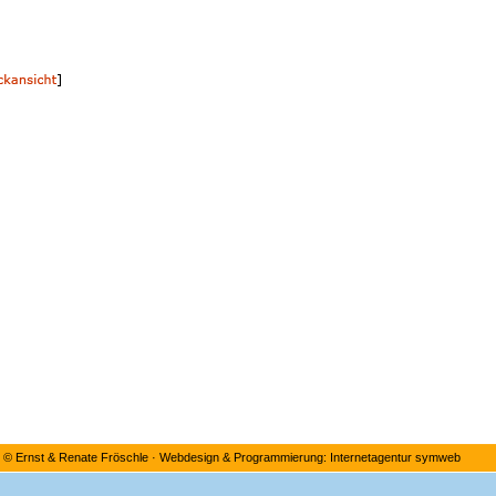
©
Ernst & Renate Fröschle
·
Webdesign & Programmierung: Internetagentur symweb