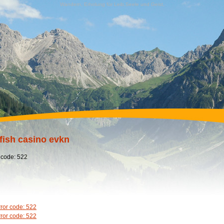
Wandern, Erholung für Leib,Seele und Geist,
fish casino evkn
 code: 522
rror code: 522
rror code: 522