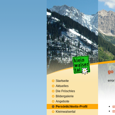
go 
error
Startseite
Aktuelles
Die Fröschles
Bildergalerie
Angebote
e
Persönlichkeits-Profil
e
Kleinwalsertal