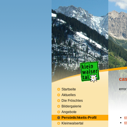
cas
error
Startseite
Aktuelles
Die Fröschles
Bildergalerie
Angebote
e
Persönlichkeits-Profil
e
Kleinwalsertal