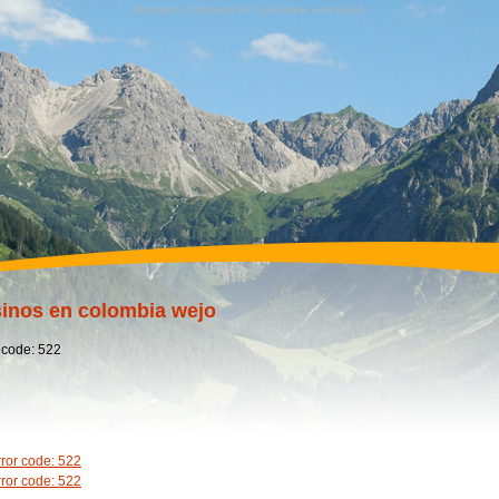
Wandern, Erholung für Leib,Seele und Geist,
inos en colombia wejo
 code: 522
rror code: 522
rror code: 522