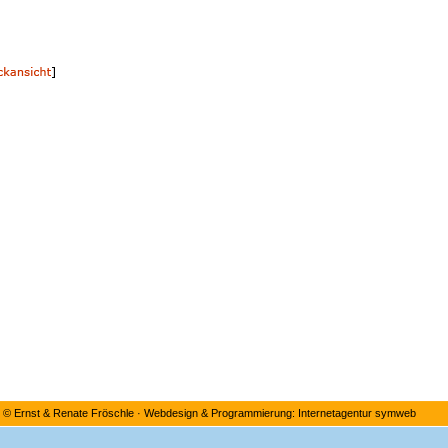
©
Ernst & Renate Fröschle
·
Webdesign & Programmierung: Internetagentur symweb