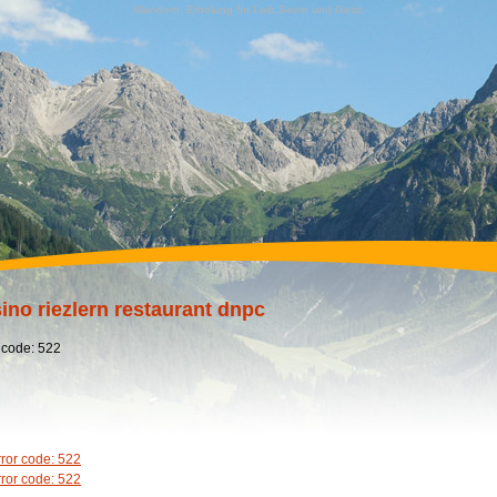
Wandern, Erholung für Leib,Seele und Geist,
ino riezlern restaurant dnpc
 code: 522
rror code: 522
rror code: 522