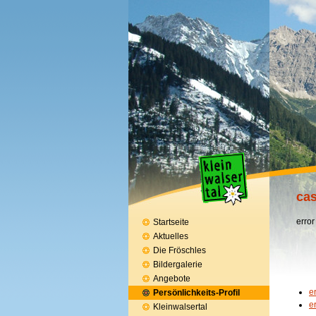
cas
error
Startseite
Aktuelles
Die Fröschles
Bildergalerie
Angebote
e
Persönlichkeits-Profil
e
Kleinwalsertal