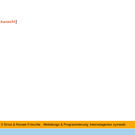
©
Ernst & Renate Fröschle
·
Webdesign & Programmierung: Internetagentur symweb