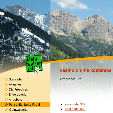
Wandern, Erh
casino online kostenlos
error code: 522
Startseite
Aktuelles
Die Fröschles
Bildergalerie
Angebote
error code: 522
Persönlichkeits-Profil
error code: 522
Kleinwalsertal