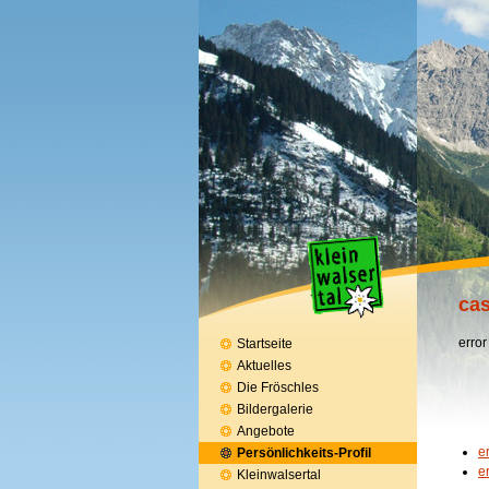
cas
error
Startseite
Aktuelles
Die Fröschles
Bildergalerie
Angebote
e
Persönlichkeits-Profil
e
Kleinwalsertal