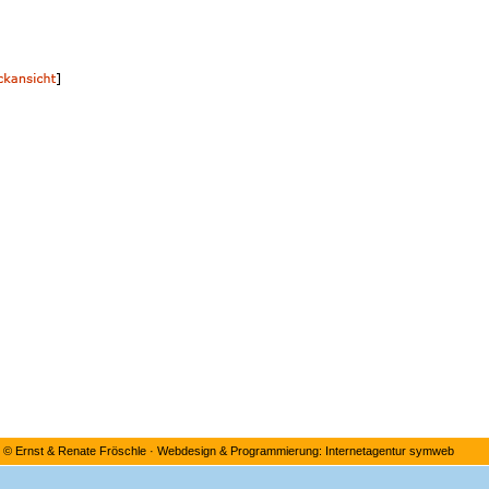
©
Ernst & Renate Fröschle
·
Webdesign & Programmierung: Internetagentur symweb