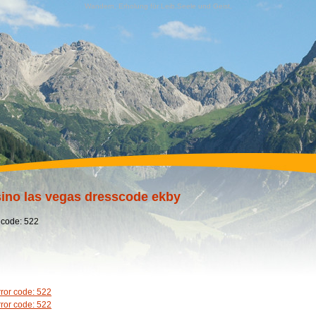
Wandern, Erholung für Leib,Seele und Geist,
ino las vegas dresscode ekby
 code: 522
rror code: 522
rror code: 522