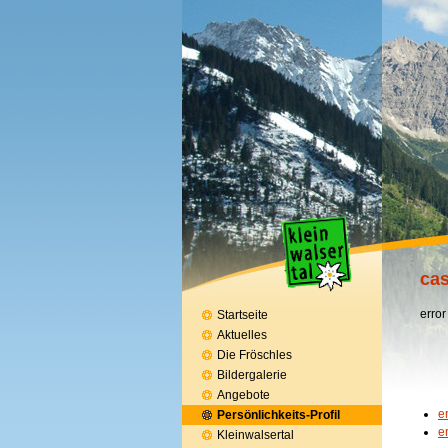
cas
error
Startseite
Aktuelles
Die Fröschles
Bildergalerie
Angebote
e
Persönlichkeits-Profil
e
Kleinwalsertal