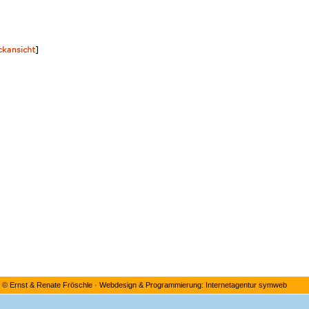
©
Ernst & Renate Fröschle
·
Webdesign & Programmierung: Internetagentur symweb