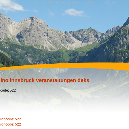
Wandern, Erholung für Leib,Seele und Geist,
ino innsbruck veranstaltungen deks
 code: 522
rror code: 522
rror code: 522