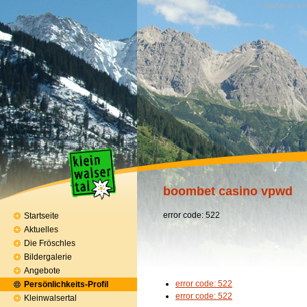
Wandern, Erh
boombet casino vpwd
error code: 522
Startseite
Aktuelles
Die Fröschles
Bildergalerie
Angebote
error code: 522
Persönlichkeits-Profil
error code: 522
Kleinwalsertal