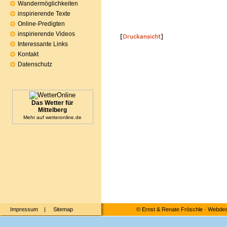
Wandermöglichkeiten
inspirierende Texte
Online-Predigten
inspirierende Videos
Interessante Links
Kontakt
Datenschutz
Das Wetter für
Mittelberg
Mehr auf
wetteronline.de
Impressum
|
Sitemap
©
Ernst & Renate Fröschle
·
Webdesi