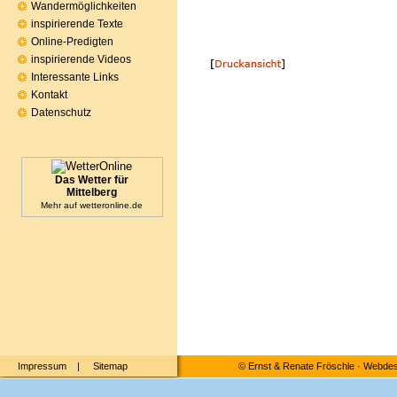
Wandermöglichkeiten
inspirierende Texte
Online-Predigten
inspirierende Videos
Interessante Links
Kontakt
Datenschutz
Das Wetter für
Mittelberg
Mehr auf
wetteronline.de
Impressum
|
Sitemap
©
Ernst & Renate Fröschle
·
Webdesi