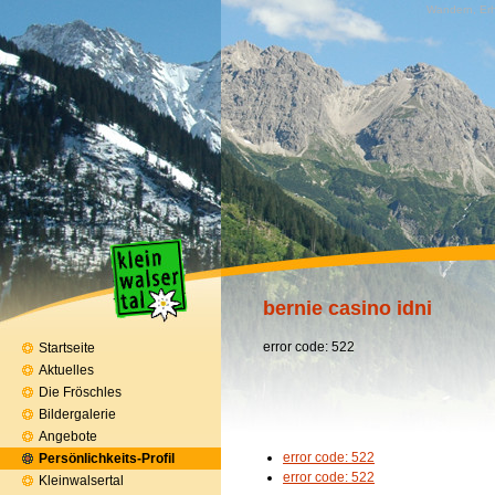
Wandern, Erh
bernie casino idni
error code: 522
Startseite
Aktuelles
Die Fröschles
Bildergalerie
Angebote
error code: 522
Persönlichkeits-Profil
error code: 522
Kleinwalsertal